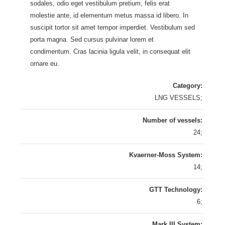
sodales, odio eget vestibulum pretium, felis erat
molestie ante, id elementum metus massa id libero. In
suscipit tortor sit amet tempor imperdiet. Vestibulum sed
porta magna. Sed cursus pulvinar lorem et
condimentum. Cras lacinia ligula velit, in consequat elit
ornare eu.
Category
LNG VESSELS
Number of vessels
24
Kvaerner-Moss System
14
GTT Technology
6
Mark III System